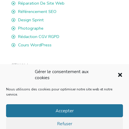
Réparation De Site Web
Référencement SEO
Design Sprint
Photographe
Rédaction CGV RGPD
Cours WordPress
STX Web
Gérer le consentement aux
rue du Battoir 7B, 1036 Sullens
cookies
E-mail: info@stxweb.ch
Nous utilisons des cookies pour optimiser notre site web et notre
Tél: 076 822 43 01
service.
F
L
I
W
a
i
n
h
Accepter
c
n
s
a
Refuser
e
k
t
t