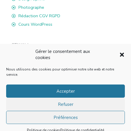
Photographe
Rédaction CGV RGPD
Cours WordPress
STX Web
Gérer le consentement aux
rue du Battoir 7B, 1036 Sullens
cookies
E-mail: info@stxweb.ch
Nous utilisons des cookies pour optimiser notre site web et notre
Tél: 076 822 43 01
service.
F
L
I
W
a
i
n
h
Accepter
c
n
s
a
Refuser
e
k
t
t
b
e
a
s
Préférences
o
d
g
a
Copyright © 2026 STX Web
o
i
r
p
Politique de cookies
Politique de confidentialité