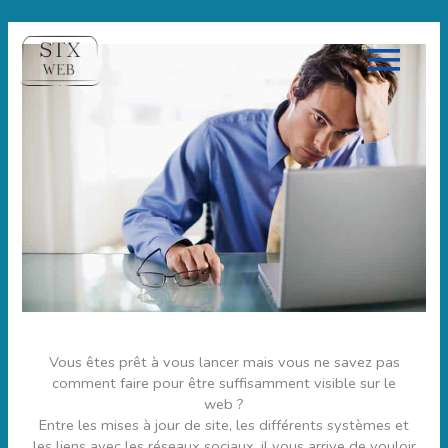
Men
Prin
Vous êtes prêt à vous lancer mais vous ne savez pas
comment faire pour être suffisamment visible sur le
web ?
Entre les mises à jour de site, les différents systèmes et
les liens avec les réseaux sociaux, il vous arrive de vouloir