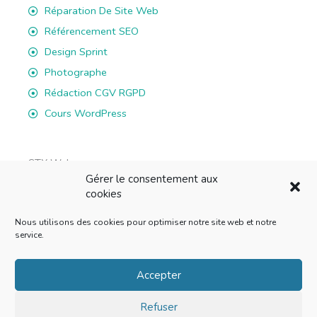
Réparation De Site Web
Référencement SEO
Design Sprint
Photographe
Rédaction CGV RGPD
Cours WordPress
STX Web
Gérer le consentement aux
rue du Battoir 7B, 1036 Sullens
cookies
E-mail: info@stxweb.ch
Nous utilisons des cookies pour optimiser notre site web et notre
Tél: 076 822 43 01
service.
F
L
I
W
a
i
n
h
Accepter
c
n
s
a
Refuser
e
k
t
t