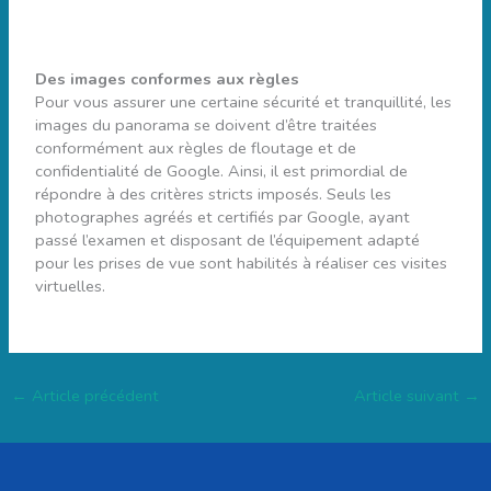
Des images conformes aux règles
Pour vous assurer une certaine sécurité et tranquillité, les
images du panorama se doivent d’être traitées
conformément aux règles de floutage et de
confidentialité de Google. Ainsi, il est primordial de
répondre à des critères stricts imposés. Seuls les
photographes agréés et certifiés par Google, ayant
passé l’examen et disposant de l’équipement adapté
pour les prises de vue sont habilités à réaliser ces visites
virtuelles.
←
Article précédent
Article suivant
→