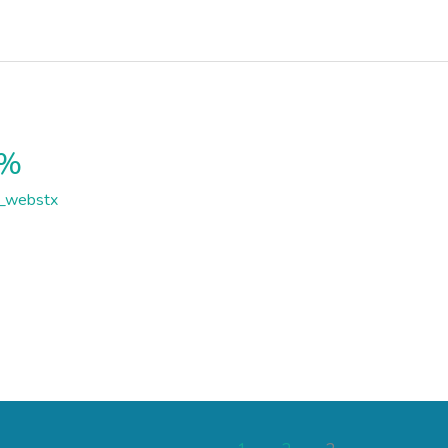
5%
_webstx