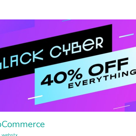
oCommerce
_webstx