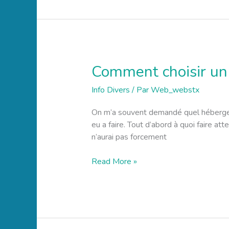
Comment choisir un
Comment
choisir
Info Divers
/ Par
Web_webstx
un
hébergeur
On m’a souvent demandé quel hébergeur 
web
eu a faire. Tout d’abord à quoi faire at
?
n’aurai pas forcement
Read More »