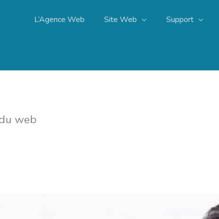
L’Agence Web
Site Web
Support
 du web