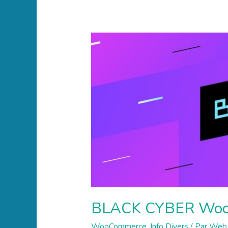
BLACK
CYBER
WooCommerce
BLACK CYBER Wo
WooCommerce
,
Info Divers
/ Par
Web